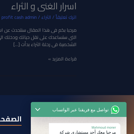
اسرار الغنى و الثراء
اترك تعليقاً
/
الثراء
/
profit cash admin
التى ستساعدك على نقل حياتك ودخلك الى
الشخصية فى رحلة الثراء بدأت […]
قراءة المزيد »
تواصل مع فريقنا عبر الواتساب
عناوين الشركة
الصفحا
Mahmoud moner
مرحبا معك أحد مستشارى شركة