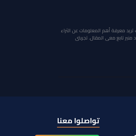
لثراء ستحتاج أن تستثمر من وقتك 25 دقيقية تقريبا ان كنت تريد معرفة أهم المعلومات عن الثراء
نير تابع معى المقال. تجربتى
تواصلوا معنا