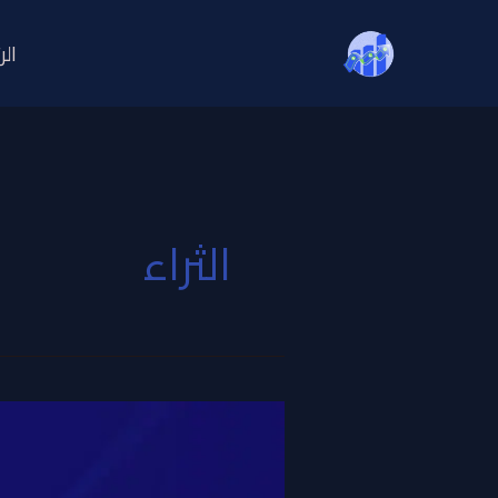
خطي
لى
الر
لمحتوى
الثراء
اسرار
الغنى
و
الثراء