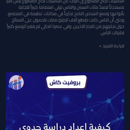
اساسيات نجاح المشروع إن البحث عن اساسيات نجاح المشروع ليس أمراً
مستحدثاً فمنذُ مئات السنين والناس تولي اهتماما كبيراً للتجارة
بأنواعها وتضع الشخص الناجح تجارياً في مكانات عظيمة في المجتمع،
وحتى أن الناس كانت تقطع آلاف الكيلو مترات للحصول على النصائح
حول تجارتهم من التجار الآخرين. وفي عصرنا الحالي لم يتغير الوضع كثيراً
فلازالت الناس
قراءة المزيد »
كيفية
اعداد
دراسة
جدوى