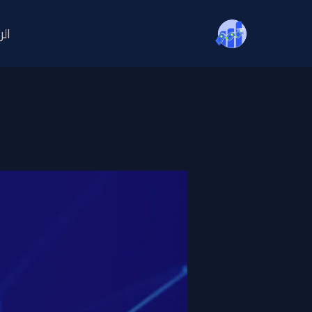
خطي
لى
الر
لمحتوى