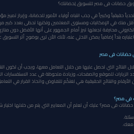
يق حضانات فى مصر للتسويق لِحضانتك؟
ً حقيقياً وكبيراً في جذب انتباه أولياء الأمور للحضانة، وإبراز تمييز 
أقل منك في الإمكانيات ومستوى المعلمين ولكنها تحظى بعدد كبير من
روني محترفة تجعلها تبرز أمام الجمهور على أنها الأفضل دون منازع،
باره بنداً إضافياً يمكن التخلي عنه، لأنك الأن ترى بوضوح أثر التسويق
 حضانات فى مصر
 النتائج التي تحصل عليها من خلال التعامل معها، ويجب أن تكون النتا
د الزيارات للموقع والصفحات، وزيادة ملحوظة في عدد الاستفسارات ال
الأرقام والنتائج الحقيقية هي لغتكُم للتفاوض واتخاذ القرار في التعا
 في مصر؟
انات فى مصر؟ عليك أن تعلم أن المعايير التي يتم من خلالها اختيار ش
ئلة.
معك.