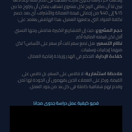
تبين لنا أن صافي الربح لكل مشروع تشطيب يمكن أن يتراوح ما بين
15% إلى 40% من إجمالي قيمة العمالة والأشراف، أي بعد خصم
تكلفة المواد التي يدفعها العميل، هذا الهامش يعتمد على:
حجم المشروع:
حيث إن المشاريع الكبيرة هامش ربحها النسبي
أقل لكن قيمته المالية أكبر.
نظام التسعير:
هل تضع سعر ثابت أم سعر على الأساس؟ لكل
منهما إيجابيات وسلبيات.
كفاءة الإدارة:
التحكم في الهدر وزيادة إنتاجية العمال.
ملاحظة استثمارية:
لا تنافس على السعر، بل نافس على
القيمة، وركز على العملاء الذين يفهمون أن الجودة لها ثمن،
وقدم لهم شفافية كاملة في كل بند من بنود العمل.
فديو كيفية عمل دراسة جدوى مجانا