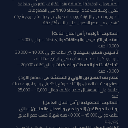
المعلومات الدقيقة المتعلقة ببند التكاليف تتغير من منطقة
لأخرى وعليه يجب عدم الإعتماد 100% على المعلومات
الموجودة على الإنترنت ويجب الحصول على دراسة جدوى شركة
تشطيب فى مصر للحصول على بيانات أكثر دقة.
التكاليف الأولية (رأس المال الثابت)
استخراج التراخيص والبطاقات:
والتي تكلف حوالي
5,000 –
10,000 جنيه.
تأسيس مكتب بسيط:
والتي تكلف حوالي 10,000 – 30,000
جنيه ويمكن البدء من مكتب منزلي لتوفير هذا البند.
شراء/استئجار المعدات والمركبات
: والتي تكلف 20,000 –
70,000 جنيه.
مصاريف التسويق الأولِي والمتمثلة في:
تصميم اللوجو،
وصنع بطاقات العمل، وإنشاء موقع إلكتروني بسيط، وبدء حملة
إعلانية على السوشيال ميديا وتكلف حوالي 10,000 – 25,000
جنيه.
التكاليف التشغيلية (رأس المال العامل)
رواتب الموظفين (المهندس والعمال والفنيين):
والتي
تكلف حوالي 15,000 – 40,000 جنيه شهريًا حسب حجم الفريق
وخبرتهم.
تكلفة المواد الخام:
والتي يدفعها العميل بشكل منفصل في