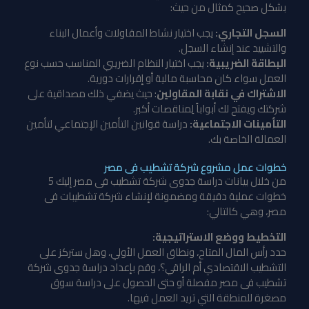
بشكل صحيح كمثال من حيث:
السجل التجاري:
يجب اختيار نشاط المقاولات وأعمال البناء
والتشييد عند إنشاء السجل.
البطاقة الضريبية:
يجب اختيار النظام الضريبي المناسب حسب نوع
العمل سواء كان محاسبة مالية أو إقرارات دورية.
الاشتراك في نقابة المقاولين
: حيث يضفي ذلك مصداقية على
شركتك ويفتح لك أبواباً لِمناقصات أكبر.
التأمينات الاجتماعية:
دراسة قوانين التأمين الإجتماعي لتأمين
العمالة الخاصة بك.
خطوات عمل مشروع شركة تشطيب فى مصر
من خلال بيانات
دراسة جدوى شركة تشطيب فى مصر
إليك 5
خطوات عملية دقيقة ومضمونة لإنشاء شركة تشطيبات فى
مصر، وهي كالتالي:
التخطيط ووضع الاستراتيجية:
حدد رأس المال المتاح، ونطاق العمل الأولي، وهل ستركز على
التشطيب الاقتصادي أم الراقي؟، وقم بإعداد دراسة جدوى شركة
تشطيب فى مصر مفصلة أو حتى الحصول على دراسة سوق
مصغرة للمنطقة التي تريد العمل فيها.