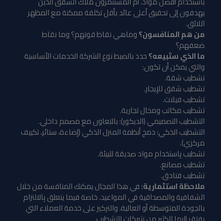
باستخدام أفضل مواد، أم المستثمرون ملاك الشقق الذين
يهدفون إلى تحقيق أعلى عائد بأقل تكلفة ممكنة مع المظهر
اللائق.
من هم المنافسون؟
وماهي نقاط قوتهم؟ وما نقاط
ضعفهم؟
ما الذي ستَبيعه؟
حدد بالضبط نوع الشركة الخدمات الأساسية
والتي يمكن أن تكون:
تشطيب شقة.
تشطيب شقق للإيجار.
تشطيب فيلات.
تشطيب مكاتب ومحال تجارية.
التشطيب التصميمي (الديكور): بالتعاون مع مصمم داخلي.
التشطيب الذكي: دمج أنظمة المنزل الذكي (إضاءة، ستائر، تكييف
مركزي).
تشطيب بِاستخدام مواد صديقة للبيئة.
تشطيب مصانع.
تشطيب فنادق.
ملاحظة استثمارية:
في هذا المجال يمكنك المنافسة من خلال
الشفافية والمصداقية في المواعيد، خاصة فيما يتعلق بِالالتزام
بالجودة المتوسطة أو العالية، والتركيز على خدمة العملاء التي
يفتقر إليها الكثير من شركات التشطيب.