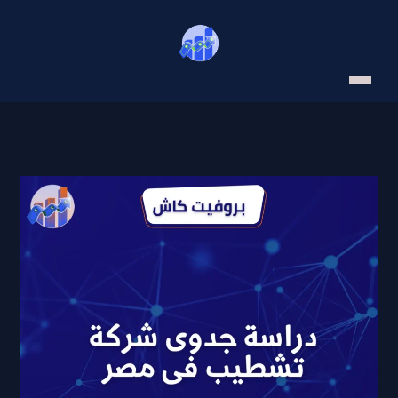
خطي
لى
لمحتوى