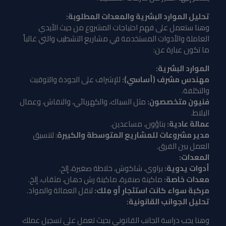
تحليل الموارد البشرية والمعدات المطلوبة:
وهنا ستعمل على فهم احتياجات المشروع من حيث الأيدي
العاملة والأدوات المستخدمة في مشاريع التشطيب والتي غالباً
ما تكون عبارة عن:
الموارد البشرية:
مهندس مشرف (أساسي):
للإشراف على الجودة والتوقيت
والتكلفة.
فنيون متخصصون:
مثل السباك، والكهربائي، والنقاش، وعمال
البلاط.
عمالة عادية:
بناؤون، مساعدين.
مدير مشروعات للمشاريع المتوسطة والكبيرة
: لتنسيق
العمل بين الفرق.
المعدات:
أدوات يدوية:
براوي، شاكوش، خلاطة صغيرة، إلخ.
معدات خاصة:
ماكينة صنفرة، ماكينة رش دهان، مثقاب، إلخ.
مركبة سواء كانت استئجار أو مِلك:
لنقل العمالة والمواد.
تحليل الجوانب القانونية:
وهنا يجب دراسة الجانب القانوني بحيث تعمل على تسجيل عملك