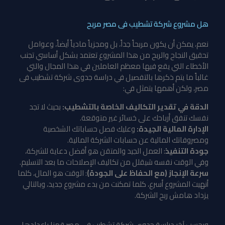
هل مشروع شركة تشطيب فى مصر مربح
نعم، يمكن أن يكون مربحاً جداً، بل ومجزياً مادياً أيضاً، وعوامل
تحقيق النجاح والربح من هذا المشروع تعتمد بشكل أساسي تجنب
الأخطاء التي يقع فيها معظم العاملين في هذا المجال والتي
غالباً ما يتم ذكرها بالتفصيل في دراسة جدوى شركة تشطيب فى
مصر، ولكن أهمها يتمثل في:
الدقة في تقدير التكاليف الخاصة بالتشطيب:
بحيث لا تجد
نفسك تنفق أرباحك على خسائر غير متوقعة.
الإدارة المالية الجيدة:
وعليك فصل حساباتك الشخصية
ومصروفاتك المالية عن حسابات الشركة المالية.
جودة التنفيذ
: العمل الجيد والمتقن هو أفضل دعاية للشركة،
وفي الوقت نفسه سَيقلل من تكاليف الإصلاحات ما بعد التسليم.
سرعة الإنجاز (مع الحفاظ على الجودة)
: الوقت هو المال، كلما
أنهيت المشروع أسرع، كلما تمكنت من بدء مشروع جديد، وبالتالي
يزداد هامش ربح الشركة.
وبحسب آخر دراسة جدوى شركة تشطيب فى مصر قمنا بإعدادها