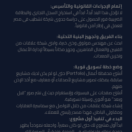
إتمام الإجراءات القانونية والتأسيس:
لا تؤجل هذا البند أبداً، ابدأ في استخراج السجل التجاري والبطاقة
الضريبية فور الحصول على دراسة جدوى شركة تشطيب فى مصر
لتعمل في إطار آمن قانونياً.
بناء الفريق وتجهيز البنية التحتية:
ابحث عن مهندس موثوق وذي خبرة، وابني شبكة علاقات من
الفنيين والعمال الماهرين، وجهز مكاناً بسيطاً لإدارة الأعمال
وتخزين المعدات.
وضع خطة تسويق قوية:
أنشئ محفظة أعمال (Portfolio) حتى لو لم يكن لديك مشاريع
سابقة، يمكنك تصوير مشاريع لأصدقاء أو معارف مع أخذ الإذن
منهم.
أنشئ صفحات على فيسبوك وإنستغرام حيث إن نشر صور “قبل
وبعد” هو أقوى وسيلة تسويقية.
إنشاء شبكة علاقات من خلال التواصل مع سماسرة العقارات
ومقاولي الباطن، فهذا مصدر رئيسي للعملاء.
البدء في تنفيذ أول مشروع:
ابدأ أول مشروع لك حتى لو كان صغيراً، واجعله نموذجاً يظهر
جودة عملك واحترافيتكِ في المهنة، وتذكر أن الصورة التي