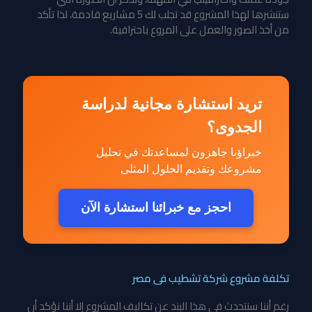
ستنشرها لهذا المشروع قد تجلب لك 5 مشاريع قادمة، لذا تأكد
من أخذ الصور والعمل على المروع باحترافية.
تريد استشارة مجانية لدراسة
الجدوى؟
خبراؤنا جاهزون لمساعدتك في تحليل
مشروعك وتقديم الحلول المثلى
احجز مع خبرائنا استشارة الآن
تكلفة مشروع شركة تشطيب فى مصر
رغم أننا سنتحدث في هذا البند عن تكاليف المشروع إلا أننا نؤكد أن