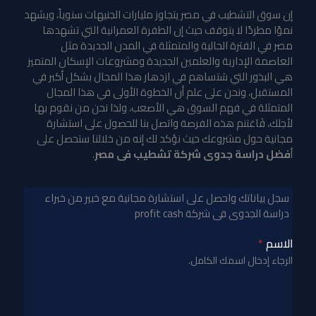
إن سوق التشطيب في مصر يتجاوز مليارات الجنيهات سنوياً، ويشهد
نموًا مطردًا لا يتوقف حيث إن الطفرة العمرانية التي تشهدها
مصر في الفترة الحالية والمتمثلة في المدن الجديدة مثل
العاصمة الإدارية والعلمين الجديدة ومشروعات الإسكان المتميز
هي البذور التي سَتساهم في ازدهار هذا المجال بشكل أكبر في
المستقبل، ونحن على علم أن الخطوة الأولى في هذا المجال
المتمثلة في فهم السوق هي الأصعب، ولذا نحن من نقوم بها
لأجلك، فَاغتنم هذه الفرصة واتصل بنا للحصول على استشارة
مجانية حول مشروعك حيث نؤكد لك إنه من خلالنا ستحصل على
أ
فضل دراسة جدوى شركة تشطيب فى مصر
.
سجل بياناتك واحصل على استشارة مجانية مع خبير من خبراء
دراسة الجدوى فى شركة profit cash
الاسم
*
الرجاء إدخال اسمك الكامل.