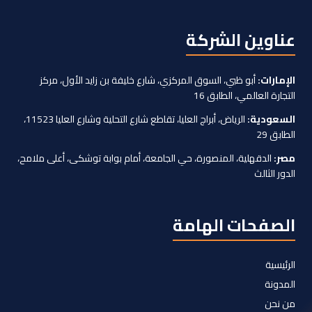
عناوين الشركة
الإمارات:
أبو ظبي، السوق المركزي، شارع خليفة بن زايد الأول، مركز
التجارة العالمي، الطابق 16
السعودية:
الرياض، أبراج العليا، تقاطع شارع التحلية وشارع العليا 11523،
الطابق 29
مصر:
الدقهلية، المنصورة، حي الجامعة، أمام بوابة توشكى، أعلى ملامح،
الدور الثالث
الصفحات الهامة
الرئيسية
المدونة
من نحن