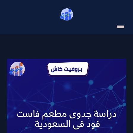
خطي
لى
لمحتوى