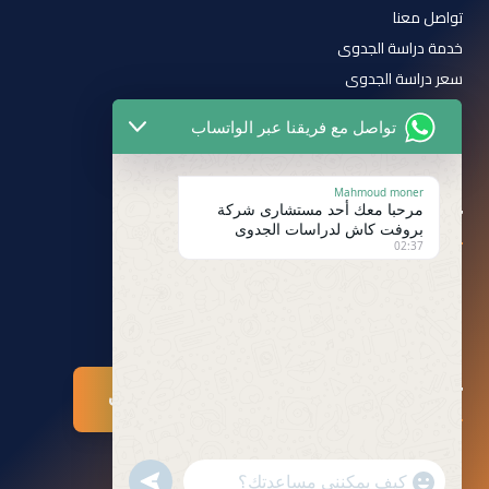
تواصل معنا
خدمة دراسة الجدوى
سعر دراسة الجدوى
سياسة الخصوصية
تواصل مع فريقنا عبر الواتساب
الشروط والأحكام
Mahmoud moner
تابعنا على
مرحبا معك أحد مستشارى شركة
بروفت كاش لدراسات الجدوى
02:37
تواصلوا معنا
تواصل عبر واتساب
undefined
"+chaty_settings.lang.emoji_picker+"