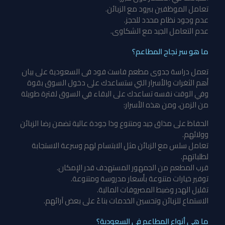
تعامل الموظفين ببرود مع الزبائن.
عدم وجود نظام محدد للحجز.
عدم التعامل الجيد مع الشكاوى.
ما هو سر نجاح المطاعم؟
تعمل دراسة جدوى مطعم فاست فود فى السعودية على بيان
أهم الثغرات والأسرار التي ستساعدك على دخول السوق بقوة
وفي الوقت نفسه تساعدك على البقاء في السوق لفترة طويلة
من الزمن، ومن هذه الأسرار:
الحفاظ على مذاق جيد ومتنوع وذا جودة عالية تضمن رضا الزبائن
وولائهم.
تعامل سلس مع الزبائن مثل الابتسام لهم وسرعة الاستجابة
لطلباتهم.
قرب المطعم من الجمهور المستهدف قدر الإمكان.
توفير خيارات متنوعة بأسعار مدروسة ومتنوعة.
تقليل الهدر وضبط المصروفات المالية.
الاستماع للزبائن وتحسين الخدمات بناءً على بعض آرائهم.
ما هي أنواع المطاعم في السعودية؟