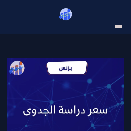
خطي
لى
لمحتوى