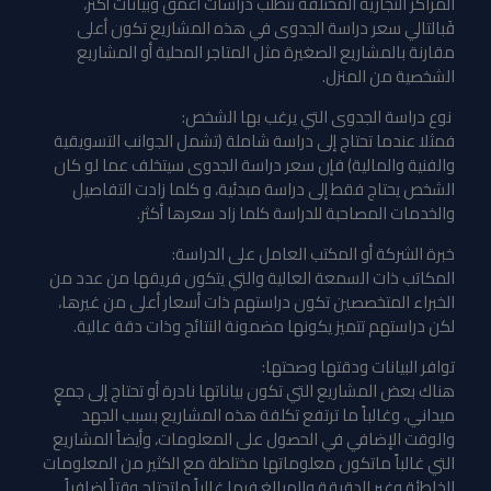
المراكز التجارية المختلفة تتطلب دراسات أعمق وبيانات أكثر،
فَبالتالي سعر دراسة الجدوى في هذه المشاريع تكون أعلى
مقارنة بالمشاريع الصغيرة مثل المتاجر المحلية أو المشاريع
الشخصية من المنزل.
نوع دراسة الجدوى التي يرغب بها الشخص:
فمثلا عندما تحتاج إلى دراسة شاملة (تشمل الجوانب التسويقية
والفنية والمالية) فإن سعر دراسة الجدوى سيتخلف عما لو كان
الشخص يحتاج فقط إلى دراسة مبدئية، و كلما زادت التفاصيل
والخدمات المصاحبة للدراسة كلما زاد سعرها أكثر.
خبرة الشركة أو المكتب العامل على الدراسة:
المكاتب ذات السمعة العالية والتي يتكون فريقها من عدد من
الخبراء المتخصصين تكون دراستهم ذات أسعار أعلى من غيرها،
لكن دراستهم تتميز يكونها مضمونة النتائج وذات دقة عالية
.
توافر البيانات ودقتها وصحتها:
هناك بعض المشاريع التي تكون بياناتها نادرة أو تحتاج إلى جمعٍ
ميداني، وغالباً ما ترتفع تكلفة هذه المشاريع بسبب الجهد
والوقت الإضافي في الحصول على المعلومات، وأيضاً المشاريع
التي غالباً ماتكون معلوماتها مختلطة مع الكثير من المعلومات
الخاطئة وغير الدقيقة والمبالغ فيها غالباً ماتحتاج وقتاً إضافياً