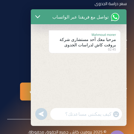
سعر دراسة الجدوى
سياسة الخصوصية
تواصل مع فريقنا عبر الواتساب
الشروط والأحكام
Mahmoud moner
تابعنا على
مرحبا معك أحد مستشارى شركة
بروفت كاش لدراسات الجدوى
02:45
تواصلوا معنا
تواصل عبر واتساب
undefined
"+chaty_settings.lang.emoji_picker+"
WhatsApp Message
© 2025 بروفيت كاش. جميع الحقوق محفوظة.