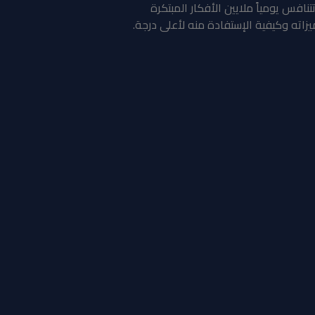
نافس يومياً ملايين الأفكار المبتكرة
اته وكيفية الإستفادة منه لأعلى درجة.