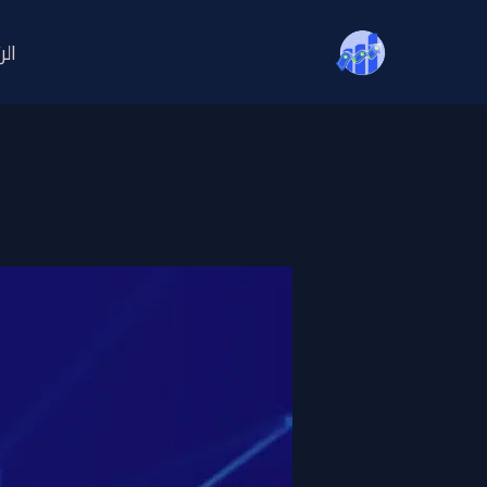
خطي
لى
الر
لمحتوى