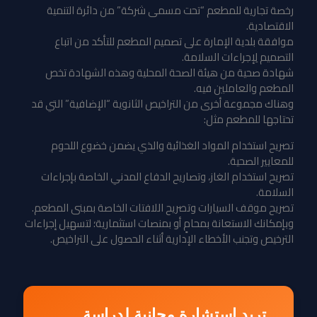
رخصة تجارية للمطعم “تحت مسمى شركة” من دائرة التنمية
الاقتصادية.
موافقة بلدية الإمارة على تصميم المطعم للتأكد من اتباع
التصميم لِإجراءات السلامة.
شهادة صحية من هيئة الصحة المحلية وهذه الشهادة تخص
المطعم والعاملين فيه.
وهناك مجموعة أخرى من التراخيص الثانوية “الإضافية” التي قد
تحتاجها للمطعم مثل:
تصريح استخدام المواد الغذائية والذي يضمن خضوع اللحوم
للمعايير الصحية.
تصريح استخدام الغاز، وتصاريح الدفاع المدني الخاصة بإجراءات
السلامة.
تصريح موقف السيارات وتصريح اللافتات الخاصة بمبنى المطعم.
وبإمكانك الاستعانة بمحامٍ أو بمنصات استثمارية؛ لتسهيل إجراءات
الترخيص وتجنب الأخطاء الإدارية أثناء الحصول على التراخيص.
تريد استشارة مجانية لدراسة