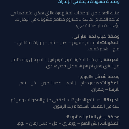
وصفات مشويات ناجحة في الإمارات
هناك العديد من الوصفات المشهورة والتي يمكن اعتمادها في
قائمة الطعام الخاصة بـ مشروع مطعم مشويات في الإمارات،
وأِهر هذه الوصفات هي:
وصفة كباب لحم اماراتي:
المكونات:
لحم غنم مفروم – بصل – ثوم – بهارات مشاوي –
ملح – شحم خفيف.
الطريقة:
يجب خلط المكونات بحيث يتم تتبيل اللحم قبل يوم كامل
من الشيّ ومن ثم يتم شيه على فحم هادئ.
وصفة شيش طاووق:
المكونات:
صدور دجاج – زبادي – عصير ليمون – خل – ثوم –
بابريكا – زعفران.
الطريقة:
يجب نقع الدجاج 12 ساعة في مزيج المكونات، ومن ثم
شيه في المِقلات باستخدام زيت الزيتون.
وصفة ريش الغنم المشوية:
المكونات:
ريش الغنم – روزماري – خل – دبس رمان – ثوم.