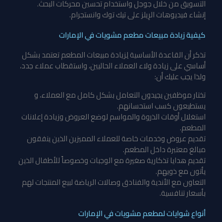
التسويق من خلال جوجل واستخدام تحسين محركات البحث.
إنشاء فيديوهات الرِيلز على تيك توك وانستجرام.
كيفية زيادة مبيعات مطعم مشويات في الإمارات
تذكر أن القاعدة الأساسية لِزيادة مبيعات المطعم تعتمد بشكل
أساسي على زيادة ولاء العملاء الحاليين، واستقطاب عملاء جدد،
ولذا يجب عليك أن:
تختار موظفين يجيدون التعامل بشكل كامل مع العملاء، و
يستطيعون كسب استحسانهم.
استغلال أوقات الذروة والمواسم لوضع العروض وزيادة إعلانات
المطعم.
تقديم عروض وخدمات خاصة للعملاء المميزين الذين ينفقون
مبالغ معتبرة داخل المطعم.
تقديم هدايا تذكارية صغيرة مع الوجبات وخصوصاً للأطفال الذين
يأتون مع ذويهم.
التعاون مع الأندية والفنادق وصالات الرياضة لبيع المنتجات لهم
بأسعار تنافسية.
أنواع شوايات لمطعم مشويات في الإمارات