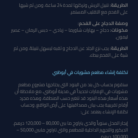
الطريقة:
تتبيل الريش وتركتها لمدة 24 ساعة، ومن ثم شيها
على الفحم مع التقليب المستمر.
وصفة الدجاج على الفحم:
مكونات:
دجاج – بهارات شاورما – زبادي – دبس الرمان – عصير
ليمون.
الطريقة:
يجب نزع الجلد عن الدجاج و ثقبه ليسهل تتبيلهُ، ومن ثم
شيهُ على الفحم ببطء.
تكلفة إنشاء مطعم مشويات في أبوظبي
سنقوم بحساب كل بند من البنود التي يحتاجها مشروع مطعم
مشويات في الإمارات تحديداً في مدينة أبوظبي، مع ملاحظة أن
هذه أسعار هذه البنود قد تتغير حسب المنطقة، وهذه مجرد
أرقام تقريبية يجب بيان مصداقيتها على أرض الواقع، وحساب
تكلفة الإنشاء يعتمد على:
إيجار المحل سنوياً والذي يتراوح ما بين 80,000 – 120,000 درهم.
الديكور والتجهيز الداخلية للمطعم والتي تتراوح مابين 50,000 –
100,000 درهم.