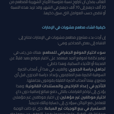
الغالب يمكن أن تتراوح نسبة متوسط الأرباح الشهرية للمطعم من
20 ألف درهم إلى 70 ألف درهم في الشهر، وقد تزيد هذه النسبة
أو تنقص حسب العوامل التي سبق ذكرها.
كيفية انشاء مطعم مشويات في الإمارات
إن أردت بدء مشروع مطعم مشويات في الإمارات تحتاج إلى
الانتباه إلى بعض المحاذير، وهي:
سوء اختيار الموقع الجغرافي للمطعم:
هناك من رغب في
توفير تكلفة لموقع الجيد فيعتمد على اختيار موقع بعيد قليلاً عن
المدينة أو الأحياء السكنية، وهذا خاطئ.
تجاهل دراسة الجدوى:
والغريب في هذا أن أصحاب الخبرة
السوقية الكبيرة هم الملتزمون بإعداد دراسة الجدوى قبل أي
مشروع، بينما أصحاب الخبرة القليلة يقومون بتجاهلها.
التأخير في إعداد التراخيص والمستندات القانونية:
وهذا
يؤدي إلى تراكم الغرامات بالتالي دفع مبالغ إضافية دون داع.
اختيار موظفين غير مؤهلين:
إن اختيار موظفين غير مؤهلين
للتعامل مع الزبائن سيؤدي إلى خسارة زبائنك تدريجياً.
الاستمرار في بيع الوجبات غير المباعة:
حتى لو كانت الوجبة
جيدة إذا كان الإقبال عليها منعدما يفضل التوقف عن بيعها حتى