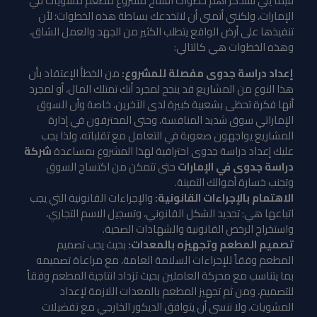
فيما يلي سَنذكر أهم خطوات افتتاح مشروع مطعم مشويات في
الإمارات، ولكنني أتمنى أن لاتخدعك بساطة هذه الخطوات؛ لأن
تنفيذها على أرض الواقع يتطلب الكثير من الجهد والعمل الشاق،
وهذه الخطوات هي كالتالي:
إعداد دراسة جدوى مفصلة للمشروع:
من الخطأ الإعتقاد بأن
هذا النوع من المشاريع قد ينجح لمجرد أنك تمتلك المال، أو لمجرد
أنها فكرة تحظى بشعبية كبيرة لدى الآخرين، خاصة وأن السوق
الإماراتي سوق شديد المنافسة، وحتى المحترفون في إدارة
المشاريع يواجهون صعوبة في التعامل مع تقلباته، ولذا يجب
عليك إعداد دراسة جدوى احترافية لهذا المشروع بمساعدة
شركة
دراسة جدوى في الإمارات
حتى تتمكن من اكتساح السوق
وتجنب خسارة أموالك الثمينة.
الاهتمام بالإجراءات القانونية:
والإجراءات القانونية التي يجب
اتباعها هي: تحديد الشكل القانوني، وتسجيل الاسم التجاري،
واستخراج الرخص القانونية والشهادات الصحية.
تصميم المطعم وتجهيزه بالمعدات:
بحيث يجب تصميم
المطعم وفقاً للإجراءات السلامة العامة، مع مراعاة تصميمه
بما يتناسب مع محركة العاملين بحيث تزداد انتاجية المطعم وفقاً
للتصميم، ومن ثم تجهيز المطعم بالمعدات اللازمة لإعداد
المشويات، ولا ننسى أن يتوافق الديكور الخارجي مع تفضيلات