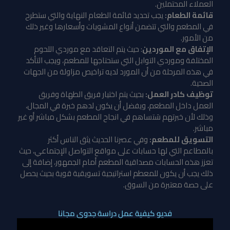
العملاء المحتملين.
قائمة الطعام:
يجب تحديد قائمة الطعام النهاية والتي ستطرح
في المطعم والتي تتضمن أنواع المشويات وأسعارها وغير ذلك
من الأمور.
الإتفاق مع الموردين
: حيث يتم التعاقد مع موردي اللحوم
المختلفة وموردي التوابل التي ستحتاجها للمطعم، ويجب التأكد
في هذه المرحلة من أن المورد لديه تراخيص مزاولة من الجهات
الصحية.
توظيف كادر العمل:
بحيث يتم اختيار فريق الطهاة وفريق
العمل داخل المطعم، ويفضل أن يكون لدهم خبرة في المجال،
وذلك لأن خبرتهم سَتساهم في انجاح المطعم بشكل مباشر أو غير
مباشر.
التسويق للمطعم:
وفي عصرنا الحديث يثق الناس أكثر
بالمطاعم التي لها حسابات على مواقع التواصل الإجتماعي، حيث
تعزز هذه الحسابات مصداقية المطعم أمام الجمهور، إضافة إلى
ذلك يجب أن يكون للمعطم استراتيجية تسويقية قوية بحيث يحصل
على حصة معتبرة من السوق.
فديو كيفية عمل دراسة جدوى مجانا