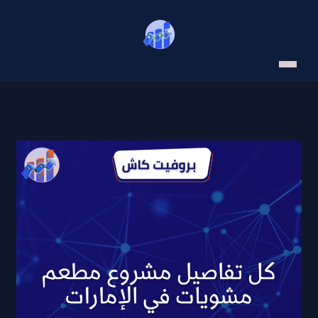
خطي
لى
لمحتوى