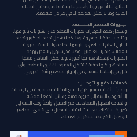
المثال، لذا أدرس جيداً وأفهم ما يمكنك تقديمه في المرحلة
الحالية وما لا يمكن تقديمه إلا في مراحل متقدمة.
تجهيزات المطعم المختلفة:
وتشمل هذه التجهيزات تجهيزات المطبخ مثل الشوايات بأنواعها،
و ثلاجات حفظ اللحوم وغيرها، كما تشمل تحديد الديكور وتحديد
الطباع العام للمطعم، و وتوفير الإضاءة والجلسات المريحة
للعملاء، واختيار العاملين، وهنا قد يستهين البعض بهذه
التجهيزات لإعتقادهم أنها أمور ثانوية يمكن التعامل معها
ببساطة، ولكنها حقيقة تشكل العمود الفقري للمطعم، وأي
خلل في إحداها سيتسبب في إنهيار المطعم بشكل تدريجي.
خدمات الدفع والتوصيل:
ورغم أن ثقافة توفير طرق الدفع المختلفة موجودة في الإمارات
إلا أنه وجب التنبيه إلى ضرورة جميع وسائل الدفع الممكنه
والمتاحة لتسهيل المعاملات مع العميل، وأيضاً وجب التنبيه إلى
ضرورة الاشتراك مع أحد تطبيقات التوصيل حتى يتسنى للمطعم
الوصول لأكبر عدد ممكن م العملاء.